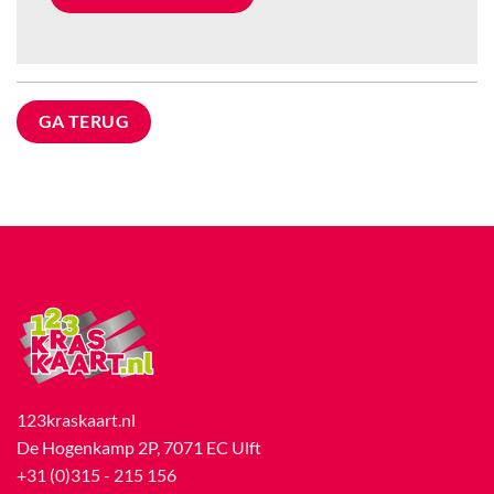
GA TERUG
123kraskaart.nl
De Hogenkamp 2P, 7071 EC Ulft
+31 (0)315 - 215 156