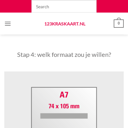
Skip
to
content
123KRASKAART.NL
0
Stap 4: welk formaat zou je willen?