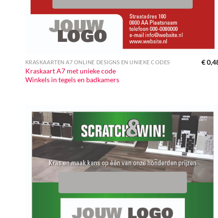
€
0,4
KRASKAARTEN A7 ONLINE DESIGNS EN UNIEKE CODES
Kraskaart A7 met unieke code
Winkels in tegels en badkamers