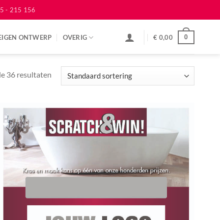
5 - 215 156
EIGEN ONTWERP
OVERIG
€
0,00
0
le 36 resultaten