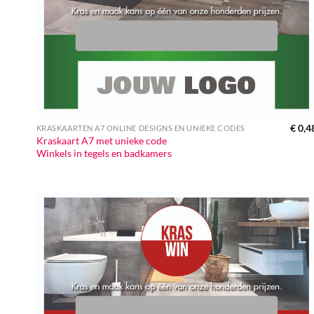
€
0,4
KRASKAARTEN A7 ONLINE DESIGNS EN UNIEKE CODES
Kraskaart A7 met unieke code
Winkels in tegels en badkamers