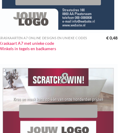
€
0,48
KRASKAARTEN A7 ONLINE DESIGNS EN UNIEKE CODES
Kraskaart A7 met unieke code
Winkels in tegels en badkamers