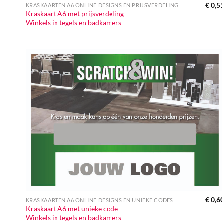
€
0,5
KRASKAARTEN A6 ONLINE DESIGNS EN PRIJSVERDELING
Kraskaart A6 met prijsverdeling
Winkels in tegels en badkamers
€
0,6
KRASKAARTEN A6 ONLINE DESIGNS EN UNIEKE CODES
Kraskaart A6 met unieke code
Winkels in tegels en badkamers