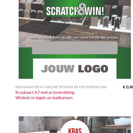
€
0,4
KRASKAARTEN A7 ONLINE DESIGNS EN PRIJSVERDELING
Kraskaart A7 met prijsverdeling
Winkels in tegels en badkamers