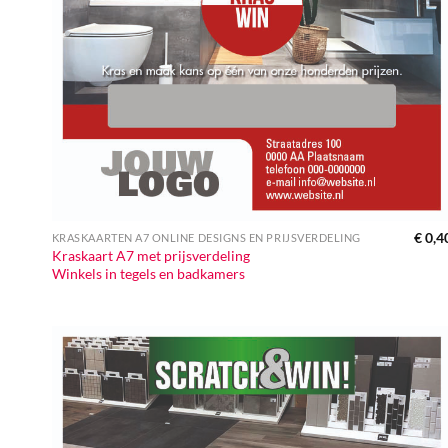
€
0,4
KRASKAARTEN A7 ONLINE DESIGNS EN PRIJSVERDELING
Kraskaart A7 met prijsverdeling
Winkels in tegels en badkamers