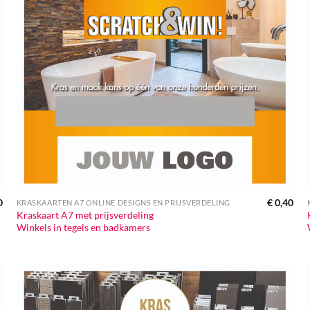
0
€
0,40
KRASKAARTEN A7 ONLINE DESIGNS EN PRIJSVERDELING
Kraskaart A7 met prijsverdeling
Winkels in tegels en badkamers