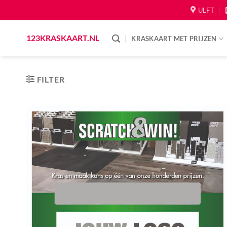
Skip
ULFT
to
content
123KRASKAART.NL
KRASKAART MET PRIJZEN
FILTER