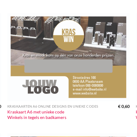
0
€
0,60
KRASKAARTEN A6 ONLINE DESIGNS EN UNIEKE CODES
Kraskaart A6 met unieke code
Winkels in tegels en badkamers