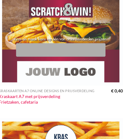
€
0,40
KRASKAARTEN A7 ONLINE DESIGNS EN PRIJSVERDELING
Kraskaart A7 met prijsverdeling
Frietzaken, cafetaria