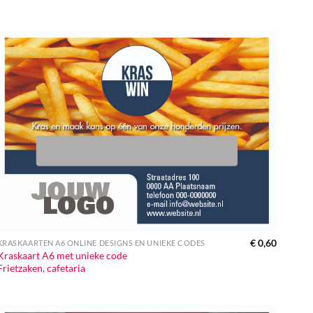
€
0,60
KRASKAARTEN A6 ONLINE DESIGNS EN UNIEKE CODES
Kraskaart A6 met unieke code
Frietzaken, cafetaria