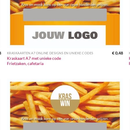
8
€
0,48
KRASKAARTEN A7 ONLINE DESIGNS EN UNIEKE CODES
Kraskaart A7 met unieke code
Frietzaken, cafetaria