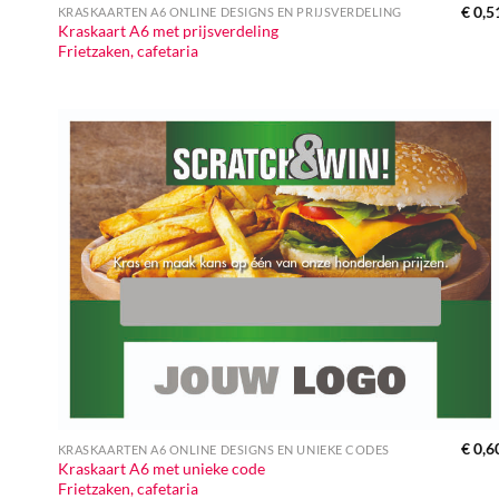
€
0,5
KRASKAARTEN A6 ONLINE DESIGNS EN PRIJSVERDELING
Kraskaart A6 met prijsverdeling
Frietzaken, cafetaria
€
0,6
KRASKAARTEN A6 ONLINE DESIGNS EN UNIEKE CODES
Kraskaart A6 met unieke code
Frietzaken, cafetaria