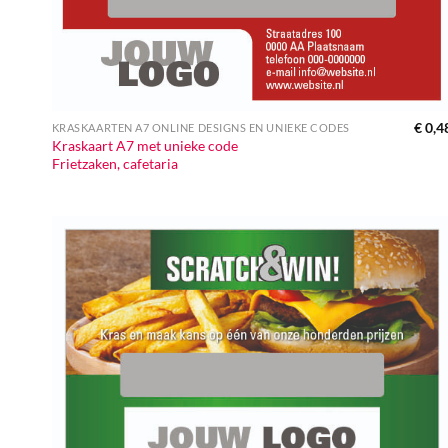
€
0,4
KRASKAARTEN A7 ONLINE DESIGNS EN UNIEKE CODES
Kraskaart A7 met unieke code
Frietzaken, cafetaria