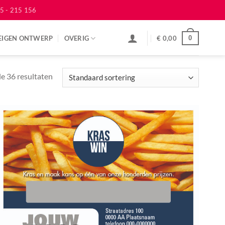
5 - 215 156
EIGEN ONTWERP
OVERIG
€
0,00
0
le 36 resultaten