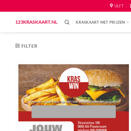
Skip
ULFT
to
content
123KRASKAART.NL
KRASKAART MET PRIJZEN
FILTER