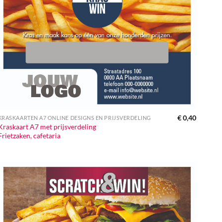
€
0,40
KRASKAARTEN A7 ONLINE DESIGNS EN PRIJSVERDELING
Kraskaart A7 met prijsverdeling
Frietzaken, cafetaria