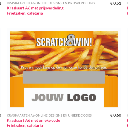
1
€
0,51
KRASKAARTEN A6 ONLINE DESIGNS EN PRIJSVERDELING
Kraskaart A6 met prijsverdeling
Frietzaken, cafetaria
0
€
0,60
KRASKAARTEN A6 ONLINE DESIGNS EN UNIEKE CODES
Kraskaart A6 met unieke code
Frietzaken, cafetaria