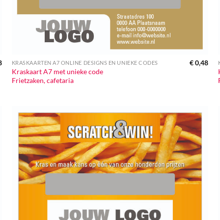
8
€
0,48
KRASKAARTEN A7 ONLINE DESIGNS EN UNIEKE CODES
Kraskaart A7 met unieke code
Frietzaken, cafetaria