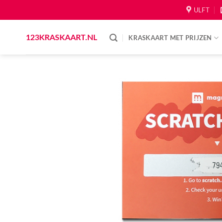
Skip
ULFT
to
content
123KRASKAART.NL
KRASKAART MET PRIJZEN