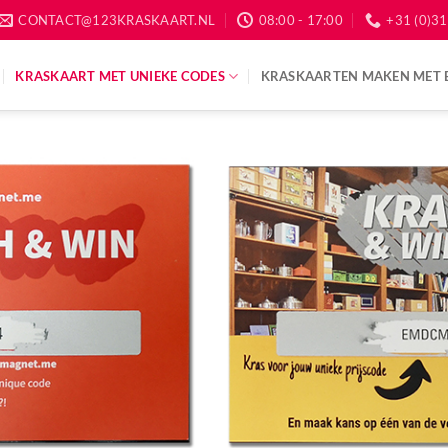
CONTACT@123KRASKAART.NL
08:00 - 17:00
+31 (0)31
KRASKAART MET UNIEKE CODES
KRASKAARTEN MAKEN MET 