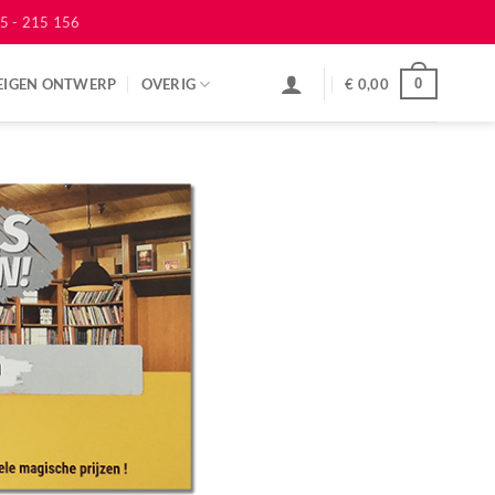
5 - 215 156
EIGEN ONTWERP
OVERIG
€
0,00
0