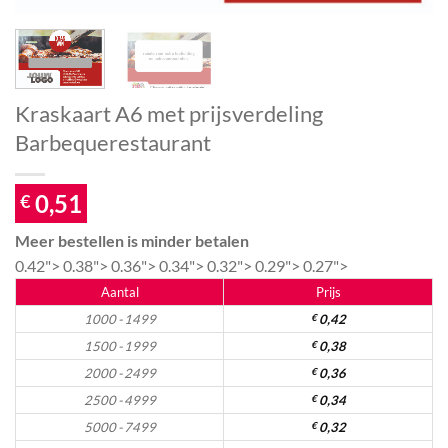
Kraskaart A6 met prijsverdeling
Barbequerestaurant
0,51
€
Meer bestellen is minder betalen
0.42">
0.38">
0.36">
0.34">
0.32">
0.29">
0.27">
Aantal
Prijs
1000 - 1499
€
0,42
1500 - 1999
€
0,38
2000 - 2499
€
0,36
2500 - 4999
€
0,34
5000 - 7499
€
0,32