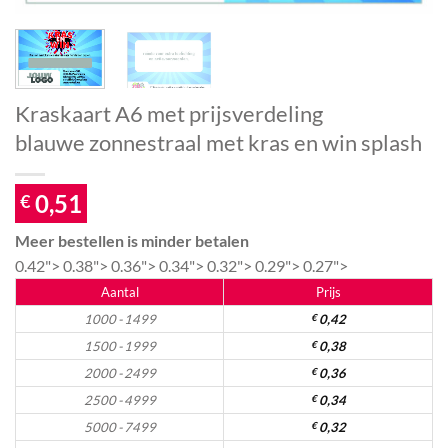
Kraskaart A6 met prijsverdeling
blauwe zonnestraal met kras en win splash
0,51
€
Meer bestellen is minder betalen
0.42">
0.38">
0.36">
0.34">
0.32">
0.29">
0.27">
Aantal
Prijs
1000 - 1499
€
0,42
1500 - 1999
€
0,38
2000 - 2499
€
0,36
2500 - 4999
€
0,34
5000 - 7499
€
0,32