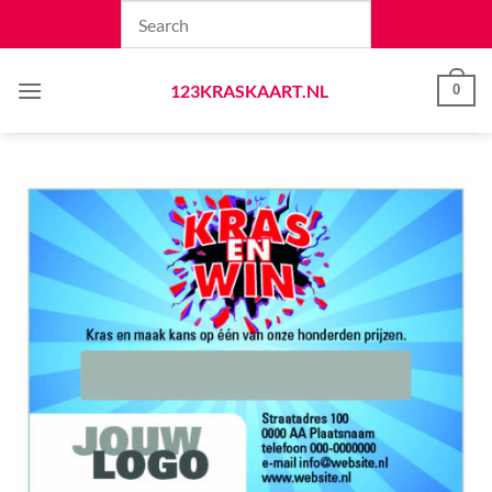
Skip
to
content
123KRASKAART.NL
0