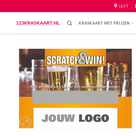
Skip
ULFT
to
content
123KRASKAART.NL
KRASKAART MET PRIJZEN