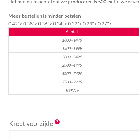
Het minimum aantal dat we produceren is 500 ex. En we geven 
Meer bestellen is minder betalen
0.42">
0.38">
0.36">
0.34">
0.32">
0.29">
0.27">
Aantal
1000 - 1499
1500 - 1999
2000 - 2499
2500 - 4999
5000 - 7499
7500 - 9999
10000 +
Kreet voorzijde