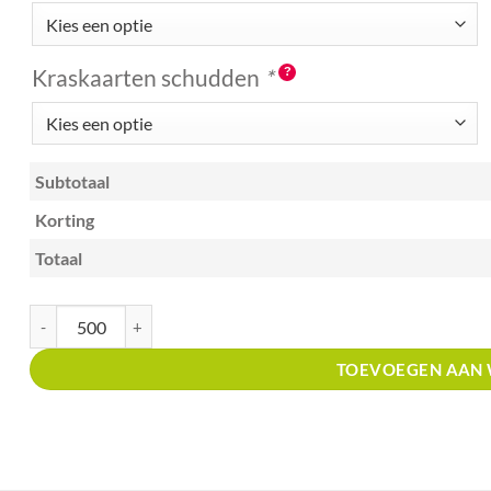
Kraskaarten schudden
*
Subtotaal
Korting
Totaal
Kraskaart A6 met prijsverdeling caf? aantal
TOEVOEGEN AAN