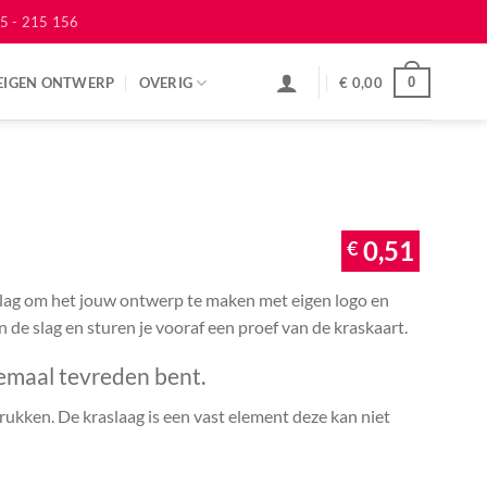
5 - 215 156
EIGEN ONTWERP
OVERIG
€
0,00
0
€
0,51
 slag om het jouw ontwerp te maken met eigen logo en
an de slag en sturen je vooraf een proef van de kraskaart.
emaal tevreden bent.
ukken. De kraslaag is een vast element deze kan niet