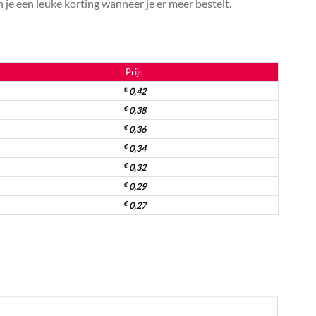
je een leuke korting wanneer je er meer bestelt.
Prijs
€
0,42
€
0,38
€
0,36
€
0,34
€
0,32
€
0,29
€
0,27