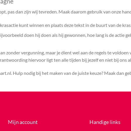
pagne
opt, pas dan zijn wij tevreden. Maak daarom gebruik van onze hand
rasactie kunt winnen en plaats deze tekst in de buurt van de kras
voorbeeld doen hij doen als hij gewonnen, hoe lang is de actie ge
aan zonder vergunning, maar je dient wel aan de regels te voldoen
ntwoording hiervoor ligt ten alle tijden bij jezelf en niet bij ons a
rt.nl. Hulp nodig bij het maken van de juiste keuze? Maak dan g
Mijn account
Handige links