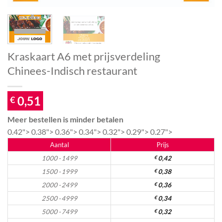
Kraskaart A6 met prijsverdeling
Chinees-Indisch restaurant
0,51
€
Meer bestellen is minder betalen
0.42">
0.38">
0.36">
0.34">
0.32">
0.29">
0.27">
Aantal
Prijs
1000 - 1499
€
0,42
1500 - 1999
€
0,38
2000 - 2499
€
0,36
2500 - 4999
€
0,34
5000 - 7499
€
0,32