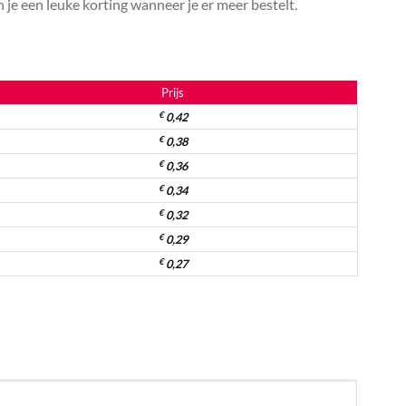
je een leuke korting wanneer je er meer bestelt.
Prijs
€
0,42
€
0,38
€
0,36
€
0,34
€
0,32
€
0,29
€
0,27