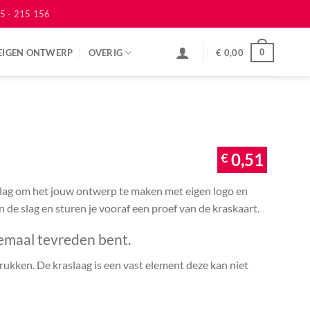
5 - 215 156
EIGEN ONTWERP
OVERIG
€
0,00
0
€
0,51
 slag om het jouw ontwerp te maken met eigen logo en
an de slag en sturen je vooraf een proef van de kraskaart.
emaal tevreden bent.
ukken. De kraslaag is een vast element deze kan niet