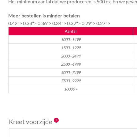
Het minimum aantal dat we produceren is 500 ex. En we geven 
Meer bestellen is minder betalen
0.42">
0.38">
0.36">
0.34">
0.32">
0.29">
0.27">
Aantal
1000 - 1499
1500 - 1999
2000 - 2499
2500 - 4999
5000 - 7499
7500 - 9999
10000 +
Kreet voorzijde