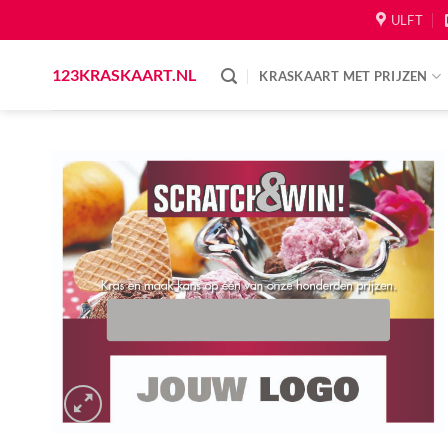
Skip
ULFT
to
content
123KRASKAART.NL
KRASKAART MET PRIJZEN