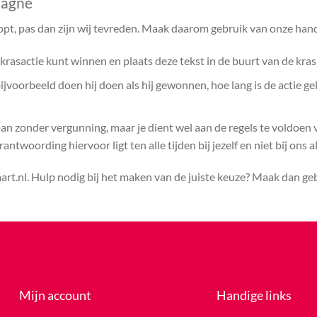
pagne
opt, pas dan zijn wij tevreden. Maak daarom gebruik van onze hand
rasactie kunt winnen en plaats deze tekst in de buurt van de kras
voorbeeld doen hij doen als hij gewonnen, hoe lang is de actie ge
aan zonder vergunning, maar je dient wel aan de regels te voldoen
ntwoording hiervoor ligt ten alle tijden bij jezelf en niet bij ons a
rt.nl. Hulp nodig bij het maken van de juiste keuze? Maak dan g
Mijn account
Handige links