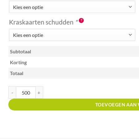
Kraskaarten schudden
*
Subtotaal
Korting
Totaal
Kraskaart A6 met prijsverdeling ijssalon aantal
TOEVOEGEN AAN