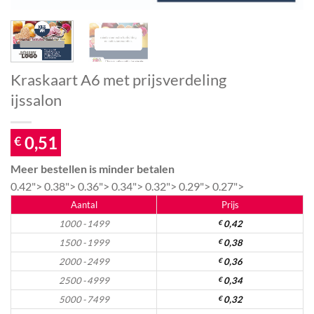
Kraskaart A6 met prijsverdeling
ijssalon
0,51
€
Meer bestellen is minder betalen
0.42">
0.38">
0.36">
0.34">
0.32">
0.29">
0.27">
Aantal
Prijs
1000 - 1499
€
0,42
1500 - 1999
€
0,38
2000 - 2499
€
0,36
2500 - 4999
€
0,34
5000 - 7499
€
0,32