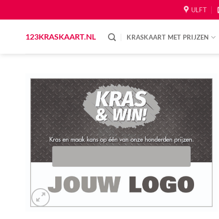
Skip
ULFT
to
content
123KRASKAART.NL
KRASKAART MET PRIJZEN