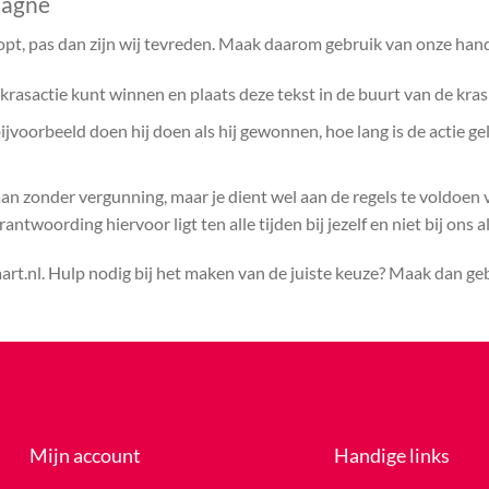
pagne
opt, pas dan zijn wij tevreden. Maak daarom gebruik van onze hand
rasactie kunt winnen en plaats deze tekst in de buurt van de kras
voorbeeld doen hij doen als hij gewonnen, hoe lang is de actie ge
aan zonder vergunning, maar je dient wel aan de regels te voldoen
ntwoording hiervoor ligt ten alle tijden bij jezelf en niet bij ons a
rt.nl. Hulp nodig bij het maken van de juiste keuze? Maak dan g
Mijn account
Handige links