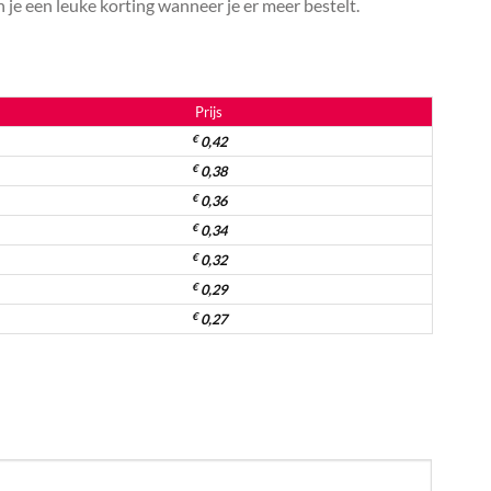
je een leuke korting wanneer je er meer bestelt.
Prijs
€
0,42
€
0,38
€
0,36
€
0,34
€
0,32
€
0,29
€
0,27