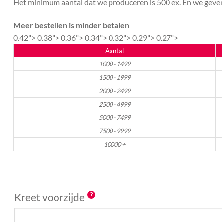
Het minimum aantal dat we produceren is 500 ex. En we geven 
Meer bestellen is minder betalen
0.42">
0.38">
0.36">
0.34">
0.32">
0.29">
0.27">
Aantal
1000 - 1499
1500 - 1999
2000 - 2499
2500 - 4999
5000 - 7499
7500 - 9999
10000 +
Kreet voorzijde