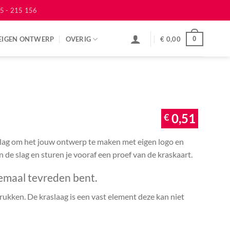
5 - 215 156
EIGEN ONTWERP
OVERIG
€
0,00
0
€
0,51
 slag om het jouw ontwerp te maken met eigen logo en
an de slag en sturen je vooraf een proef van de kraskaart.
emaal tevreden bent.
ukken. De kraslaag is een vast element deze kan niet