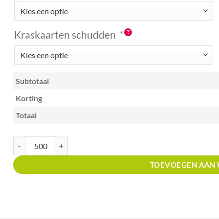
Kraskaarten schudden
*
Subtotaal
Korting
Totaal
Kraskaart A6 met prijsverdeling kras en win antraciet tranenplaat aanta
TOEVOEGEN AAN