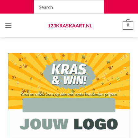
Skip
to
content
123KRASKAART.NL
0