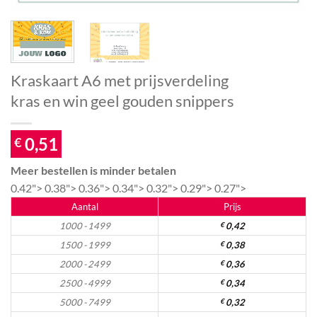
Kraskaart A6 met prijsverdeling
kras en win geel gouden snippers
0,51
€
Meer bestellen is minder betalen
0.42">
0.38">
0.36">
0.34">
0.32">
0.29">
0.27">
Aantal
Prijs
1000 - 1499
€
0,42
1500 - 1999
€
0,38
2000 - 2499
€
0,36
2500 - 4999
€
0,34
5000 - 7499
€
0,32