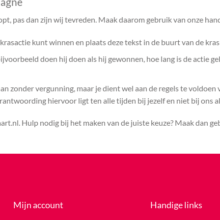
pagne
opt, pas dan zijn wij tevreden. Maak daarom gebruik van onze hand
rasactie kunt winnen en plaats deze tekst in de buurt van de kras
voorbeeld doen hij doen als hij gewonnen, hoe lang is de actie ge
aan zonder vergunning, maar je dient wel aan de regels te voldoen
ntwoording hiervoor ligt ten alle tijden bij jezelf en niet bij ons a
rt.nl. Hulp nodig bij het maken van de juiste keuze? Maak dan g
Mijn account
Handige links