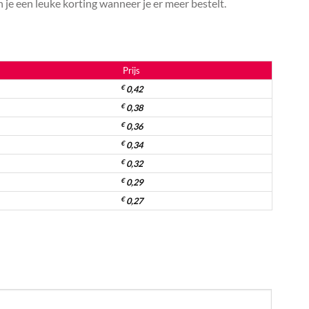
je een leuke korting wanneer je er meer bestelt.
Prijs
€
0,42
€
0,38
€
0,36
€
0,34
€
0,32
€
0,29
€
0,27