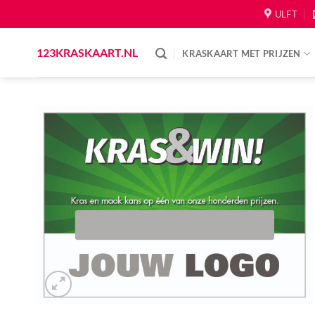
Skip
ULFT
to
content
123KRASKAART.NL
KRASKAART MET PRIJZEN