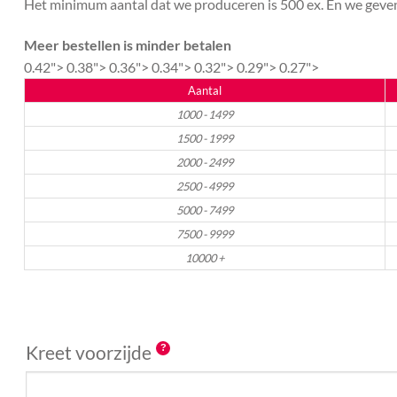
Het minimum aantal dat we produceren is 500 ex. En we geven 
Meer bestellen is minder betalen
0.42">
0.38">
0.36">
0.34">
0.32">
0.29">
0.27">
Aantal
1000 - 1499
1500 - 1999
2000 - 2499
2500 - 4999
5000 - 7499
7500 - 9999
10000 +
Kreet voorzijde