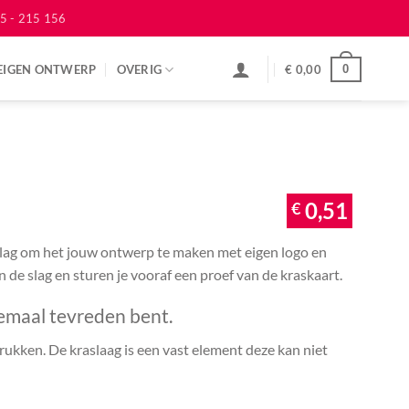
5 - 215 156
EIGEN ONTWERP
OVERIG
€
0,00
0
€
0,51
 slag om het jouw ontwerp te maken met eigen logo en
an de slag en sturen je vooraf een proef van de kraskaart.
emaal tevreden bent.
ukken. De kraslaag is een vast element deze kan niet