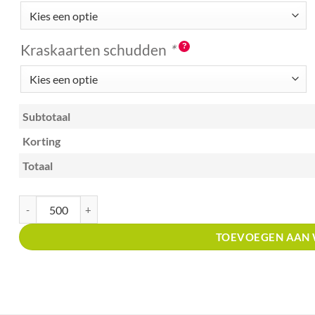
Kraskaarten schudden
*
Subtotaal
Korting
Totaal
Kraskaart A6 met prijsverdeling kras en win groene zonnestraal aantal
TOEVOEGEN AAN