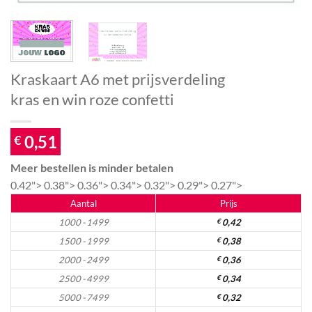
Kraskaart A6 met prijsverdeling
kras en win roze confetti
0,51
€
Meer bestellen is minder betalen
0.42">
0.38">
0.36">
0.34">
0.32">
0.29">
0.27">
Aantal
Prijs
1000 - 1499
€
0,42
1500 - 1999
€
0,38
2000 - 2499
€
0,36
2500 - 4999
€
0,34
5000 - 7499
€
0,32