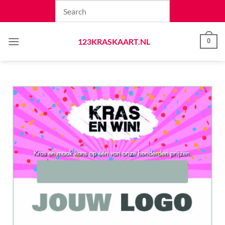
Skip
to
content
123KRASKAART.NL
0