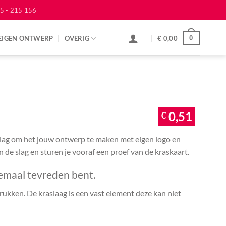
5 - 215 156
EIGEN ONTWERP
OVERIG
€
0,00
0
€
0,51
 slag om het jouw ontwerp te maken met eigen logo en
an de slag en sturen je vooraf een proef van de kraskaart.
emaal tevreden bent.
ukken. De kraslaag is een vast element deze kan niet