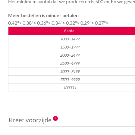
Het minimum aantal dat we produceren is 500 ex. En we geven 
Meer bestellen is minder betalen
0.42">
0.38">
0.36">
0.34">
0.32">
0.29">
0.27">
Aantal
1000 - 1499
1500 - 1999
2000 - 2499
2500 - 4999
5000 - 7499
7500 - 9999
10000 +
Kreet voorzijde