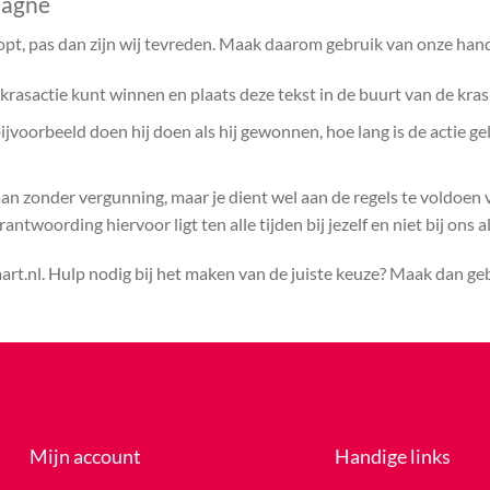
pagne
opt, pas dan zijn wij tevreden. Maak daarom gebruik van onze hand
rasactie kunt winnen en plaats deze tekst in de buurt van de kras
voorbeeld doen hij doen als hij gewonnen, hoe lang is de actie ge
aan zonder vergunning, maar je dient wel aan de regels te voldoen
ntwoording hiervoor ligt ten alle tijden bij jezelf en niet bij ons a
rt.nl. Hulp nodig bij het maken van de juiste keuze? Maak dan g
Mijn account
Handige links