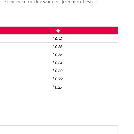
je een leuke korting wanneer je er meer bestelt.
Prijs
€
0,42
€
0,38
€
0,36
€
0,34
€
0,32
€
0,29
€
0,27