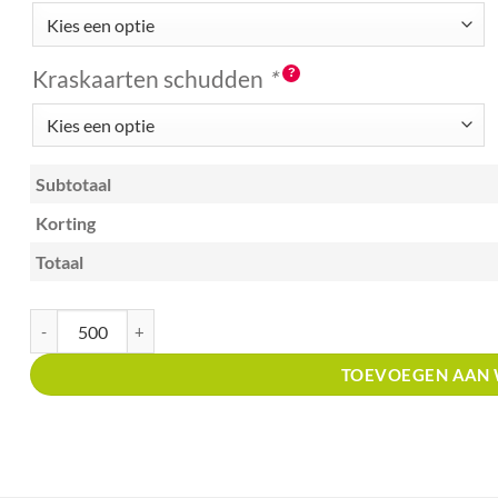
Kraskaarten schudden
*
Subtotaal
Korting
Totaal
Kraskaart A6 met prijsverdeling kras en win roze confetti aantal
TOEVOEGEN AAN