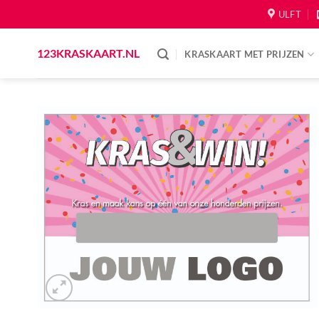
Skip
ULFT
to
content
123KRASKAART.NL
KRASKAART MET PRIJZEN