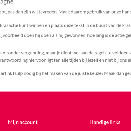
pagne
opt, pas dan zijn wij tevreden. Maak daarom gebruik van onze hand
rasactie kunt winnen en plaats deze tekst in de buurt van de kras
voorbeeld doen hij doen als hij gewonnen, hoe lang is de actie ge
aan zonder vergunning, maar je dient wel aan de regels te voldoen
ntwoording hiervoor ligt ten alle tijden bij jezelf en niet bij ons a
rt.nl. Hulp nodig bij het maken van de juiste keuze? Maak dan g
Mijn account
Handige links