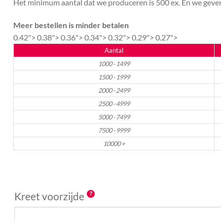
Het minimum aantal dat we produceren is 500 ex. En we geven 
Meer bestellen is minder betalen
0.42">
0.38">
0.36">
0.34">
0.32">
0.29">
0.27">
Aantal
1000 - 1499
1500 - 1999
2000 - 2499
2500 - 4999
5000 - 7499
7500 - 9999
10000 +
Kreet voorzijde