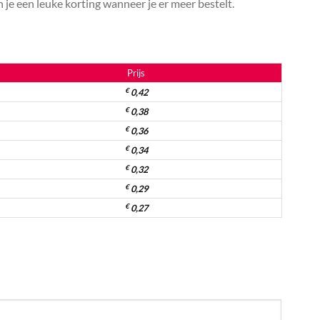
je een leuke korting wanneer je er meer bestelt.
Prijs
€
0,42
€
0,38
€
0,36
€
0,34
€
0,32
€
0,29
€
0,27