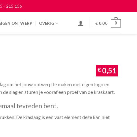
5 - 215 156
EIGEN ONTWERP
OVERIG
€
0,00
0
€
0,51
 slag om het jouw ontwerp te maken met eigen logo en
an de slag en sturen je vooraf een proef van de kraskaart.
emaal tevreden bent.
ukken. De kraslaag is een vast element deze kan niet