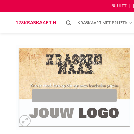
Skip
ULFT
to
content
123KRASKAART.NL
KRASKAART MET PRIJZEN