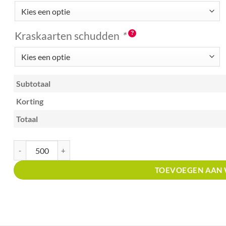
Kraskaarten schudden
*
Subtotaal
Korting
Totaal
Kraskaart A6 met prijsverdeling krassen maar oud papier aantal
TOEVOEGEN AAN