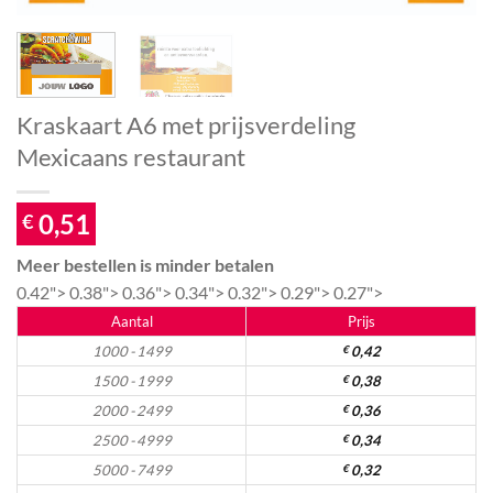
Kraskaart A6 met prijsverdeling
Mexicaans restaurant
0,51
€
Meer bestellen is minder betalen
0.42">
0.38">
0.36">
0.34">
0.32">
0.29">
0.27">
Aantal
Prijs
1000 - 1499
€
0,42
1500 - 1999
€
0,38
2000 - 2499
€
0,36
2500 - 4999
€
0,34
5000 - 7499
€
0,32