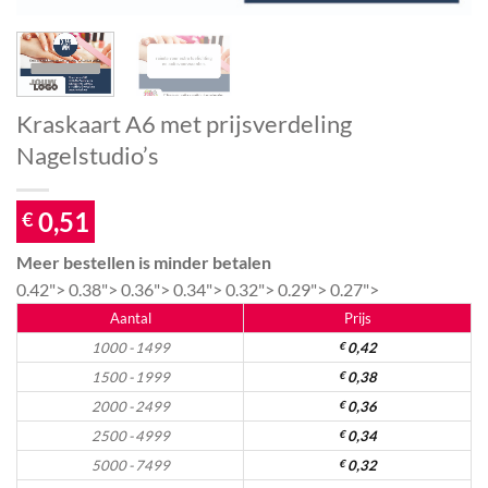
Kraskaart A6 met prijsverdeling
Nagelstudio’s
0,51
€
Meer bestellen is minder betalen
0.42">
0.38">
0.36">
0.34">
0.32">
0.29">
0.27">
Aantal
Prijs
1000 - 1499
€
0,42
1500 - 1999
€
0,38
2000 - 2499
€
0,36
2500 - 4999
€
0,34
5000 - 7499
€
0,32