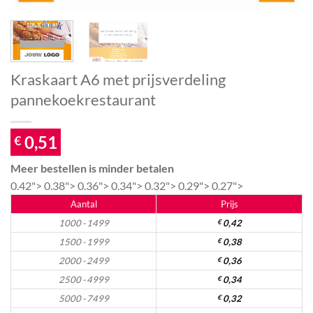
Kraskaart A6 met prijsverdeling
pannekoekrestaurant
0,51
€
Meer bestellen is minder betalen
0.42">
0.38">
0.36">
0.34">
0.32">
0.29">
0.27">
Aantal
Prijs
1000 - 1499
€
0,42
1500 - 1999
€
0,38
2000 - 2499
€
0,36
2500 - 4999
€
0,34
5000 - 7499
€
0,32