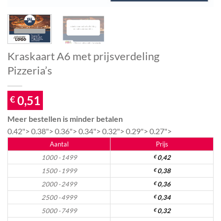
Kraskaart A6 met prijsverdeling
Pizzeria’s
0,51
€
Meer bestellen is minder betalen
0.42">
0.38">
0.36">
0.34">
0.32">
0.29">
0.27">
Aantal
Prijs
1000 - 1499
€
0,42
1500 - 1999
€
0,38
2000 - 2499
€
0,36
2500 - 4999
€
0,34
5000 - 7499
€
0,32