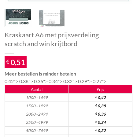
Kraskaart A6 met prijsverdeling
scratch and win krijtbord
0,51
€
Meer bestellen is minder betalen
0.42">
0.38">
0.36">
0.34">
0.32">
0.29">
0.27">
Aantal
Prijs
1000 - 1499
€
0,42
1500 - 1999
€
0,38
2000 - 2499
€
0,36
2500 - 4999
€
0,34
5000 - 7499
€
0,32