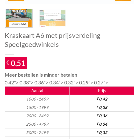
Kraskaart A6 met prijsverdeling
Speelgoedwinkels
0,51
€
Meer bestellen is minder betalen
0.42">
0.38">
0.36">
0.34">
0.32">
0.29">
0.27">
Aantal
Prijs
1000 - 1499
€
0,42
1500 - 1999
€
0,38
2000 - 2499
€
0,36
2500 - 4999
€
0,34
5000 - 7499
€
0,32