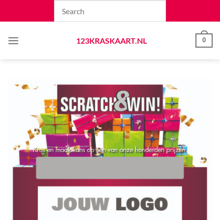
Skip
to
content
123KRASKAART.NL
0