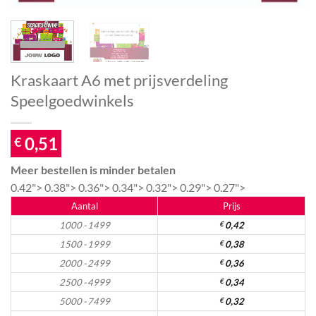
Kraskaart A6 met prijsverdeling
Speelgoedwinkels
0,51
€
Meer bestellen is minder betalen
0.42">
0.38">
0.36">
0.34">
0.32">
0.29">
0.27">
Aantal
Prijs
1000 - 1499
€
0,42
1500 - 1999
€
0,38
2000 - 2499
€
0,36
2500 - 4999
€
0,34
5000 - 7499
€
0,32