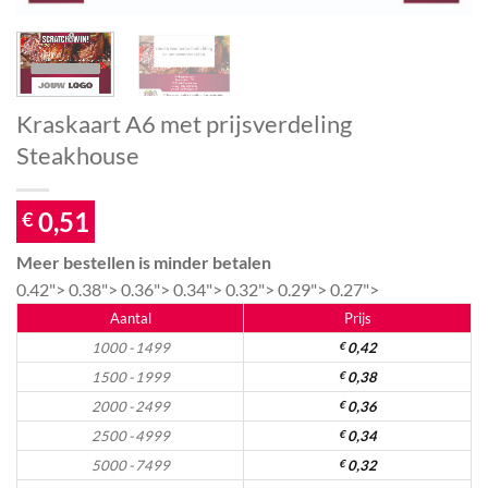
Kraskaart A6 met prijsverdeling
Steakhouse
0,51
€
Meer bestellen is minder betalen
0.42">
0.38">
0.36">
0.34">
0.32">
0.29">
0.27">
Aantal
Prijs
1000 - 1499
€
0,42
1500 - 1999
€
0,38
2000 - 2499
€
0,36
2500 - 4999
€
0,34
5000 - 7499
€
0,32