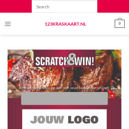
Skip
to
content
123KRASKAART.NL
0