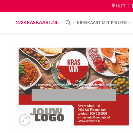
Skip
ULFT
to
content
123KRASKAART.NL
KRASKAART MET PRIJZEN