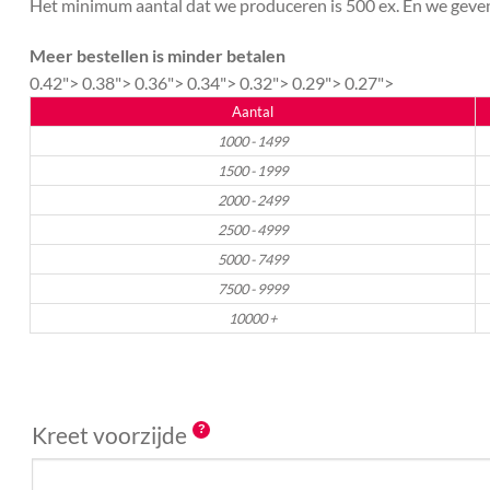
Het minimum aantal dat we produceren is 500 ex. En we geven 
Meer bestellen is minder betalen
0.42">
0.38">
0.36">
0.34">
0.32">
0.29">
0.27">
Aantal
1000 - 1499
1500 - 1999
2000 - 2499
2500 - 4999
5000 - 7499
7500 - 9999
10000 +
Kreet voorzijde