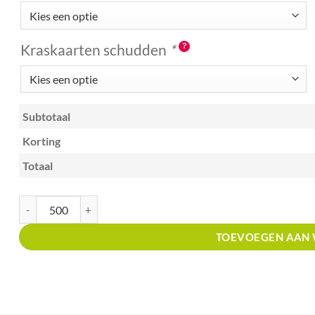
Kraskaarten schudden
*
Subtotaal
Korting
Totaal
Kraskaart A6 met prijsverdeling Tapas restaurant aantal
TOEVOEGEN AAN