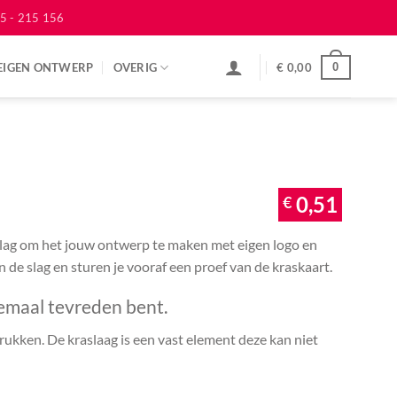
5 - 215 156
EIGEN ONTWERP
OVERIG
€
0,00
0
€
0,51
 slag om het jouw ontwerp te maken met eigen logo en
an de slag en sturen je vooraf een proef van de kraskaart.
emaal tevreden bent.
ukken. De kraslaag is een vast element deze kan niet