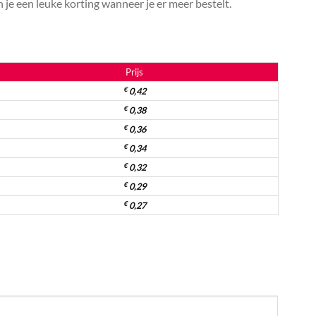
je een leuke korting wanneer je er meer bestelt.
Prijs
€
0,42
€
0,38
€
0,36
€
0,34
€
0,32
€
0,29
€
0,27