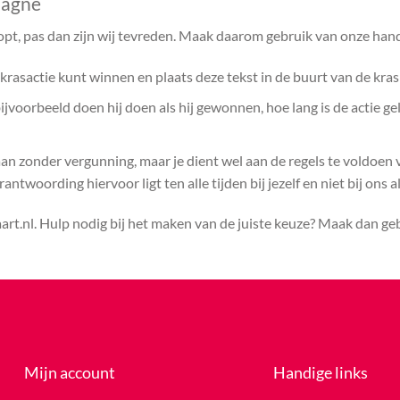
pagne
opt, pas dan zijn wij tevreden. Maak daarom gebruik van onze hand
rasactie kunt winnen en plaats deze tekst in de buurt van de kras
voorbeeld doen hij doen als hij gewonnen, hoe lang is de actie ge
aan zonder vergunning, maar je dient wel aan de regels te voldoen
ntwoording hiervoor ligt ten alle tijden bij jezelf en niet bij ons a
rt.nl. Hulp nodig bij het maken van de juiste keuze? Maak dan g
Mijn account
Handige links