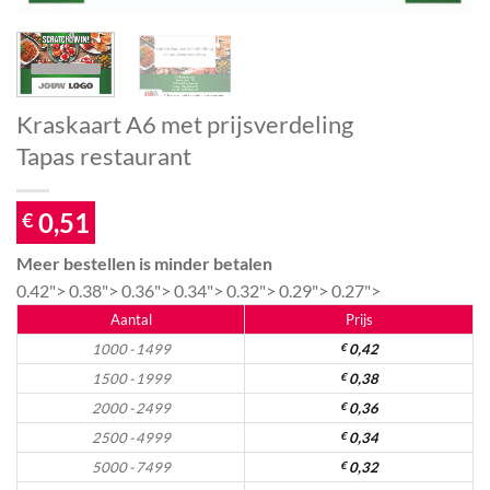
Kraskaart A6 met prijsverdeling
Tapas restaurant
0,51
€
Meer bestellen is minder betalen
0.42">
0.38">
0.36">
0.34">
0.32">
0.29">
0.27">
Aantal
Prijs
1000 - 1499
€
0,42
1500 - 1999
€
0,38
2000 - 2499
€
0,36
2500 - 4999
€
0,34
5000 - 7499
€
0,32