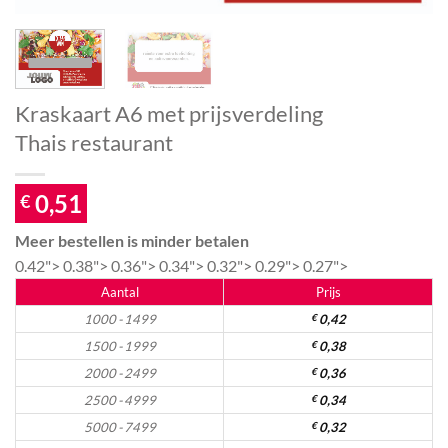
Kraskaart A6 met prijsverdeling
Thais restaurant
0,51
€
Meer bestellen is minder betalen
0.42">
0.38">
0.36">
0.34">
0.32">
0.29">
0.27">
Aantal
Prijs
1000 - 1499
€
0,42
1500 - 1999
€
0,38
2000 - 2499
€
0,36
2500 - 4999
€
0,34
5000 - 7499
€
0,32