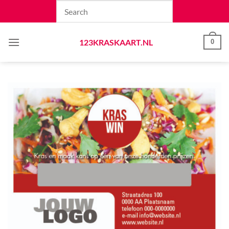
Skip
to
content
123KRASKAART.NL
0