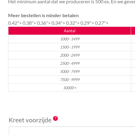
Het minimum aantal dat we produceren is 500 ex. En we geven 
Meer bestellen is minder betalen
0.42">
0.38">
0.36">
0.34">
0.32">
0.29">
0.27">
Aantal
1000 - 1499
1500 - 1999
2000 - 2499
2500 - 4999
5000 - 7499
7500 - 9999
10000 +
Kreet voorzijde