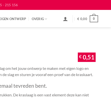
5 - 215 156
EIGEN ONTWERP
OVERIG
€
0,00
0
€
0,51
 slag om het jouw ontwerp te maken met eigen logo en
an de slag en sturen je vooraf een proef van de kraskaart.
emaal tevreden bent.
ukken. De kraslaag is een vast element deze kan niet