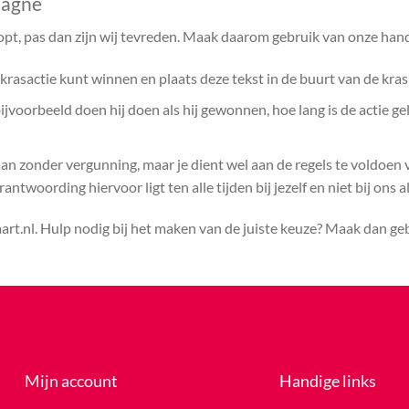
pagne
opt, pas dan zijn wij tevreden. Maak daarom gebruik van onze hand
rasactie kunt winnen en plaats deze tekst in de buurt van de kras
voorbeeld doen hij doen als hij gewonnen, hoe lang is de actie ge
aan zonder vergunning, maar je dient wel aan de regels te voldoen
ntwoording hiervoor ligt ten alle tijden bij jezelf en niet bij ons a
rt.nl. Hulp nodig bij het maken van de juiste keuze? Maak dan g
Mijn account
Handige links