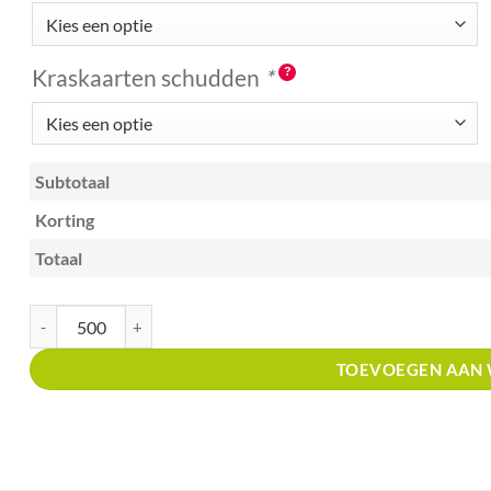
Kraskaarten schudden
*
Subtotaal
Korting
Totaal
Kraskaart A6 met prijsverdeling Thais restaurant aantal
TOEVOEGEN AAN