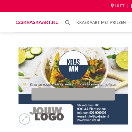
Skip
ULFT
to
content
123KRASKAART.NL
KRASKAART MET PRIJZEN