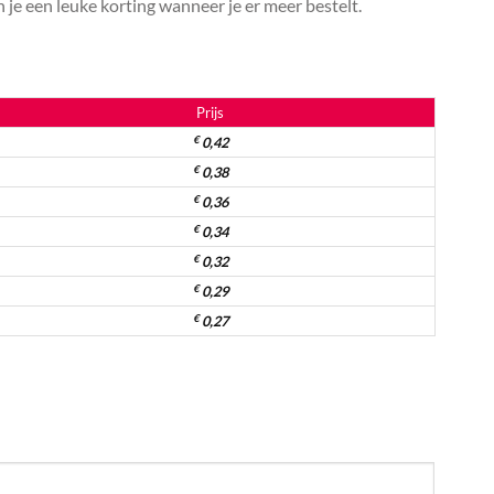
je een leuke korting wanneer je er meer bestelt.
Prijs
€
0,42
€
0,38
€
0,36
€
0,34
€
0,32
€
0,29
€
0,27