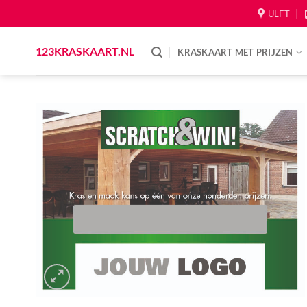
Skip
ULFT
to
content
123KRASKAART.NL
KRASKAART MET PRIJZEN