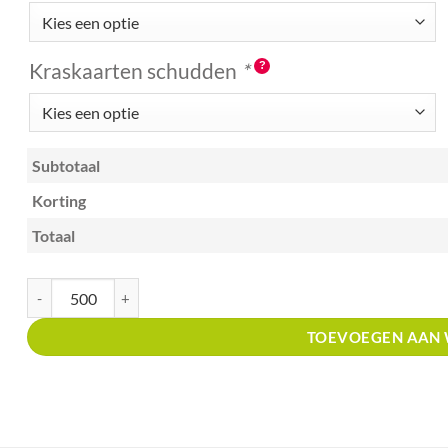
Kraskaarten schudden
*
Subtotaal
Korting
Totaal
Kraskaart A6 met prijsverdeling Winkels in houten bouwmaterialen aan
TOEVOEGEN AAN