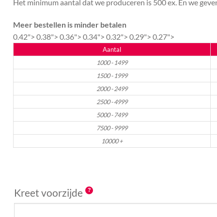
Het minimum aantal dat we produceren is 500 ex. En we geven 
Meer bestellen is minder betalen
0.42">
0.38">
0.36">
0.34">
0.32">
0.29">
0.27">
Aantal
1000 - 1499
1500 - 1999
2000 - 2499
2500 - 4999
5000 - 7499
7500 - 9999
10000 +
Kreet voorzijde