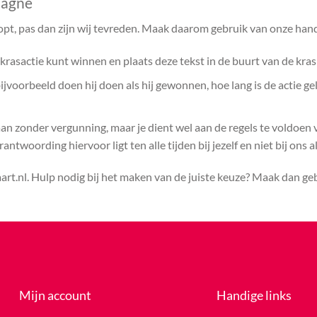
pagne
opt, pas dan zijn wij tevreden. Maak daarom gebruik van onze hand
rasactie kunt winnen en plaats deze tekst in de buurt van de kras
voorbeeld doen hij doen als hij gewonnen, hoe lang is de actie ge
aan zonder vergunning, maar je dient wel aan de regels te voldoen
ntwoording hiervoor ligt ten alle tijden bij jezelf en niet bij ons a
rt.nl. Hulp nodig bij het maken van de juiste keuze? Maak dan g
Mijn account
Handige links