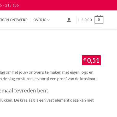
5 - 215 156
EIGEN ONTWERP
OVERIG
€
0,00
0
€
0,51
 slag om het jouw ontwerp te maken met eigen logo en
an de slag en sturen je vooraf een proef van de kraskaart.
emaal tevreden bent.
ukken. De kraslaag is een vast element deze kan niet