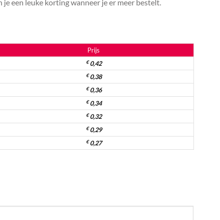
je een leuke korting wanneer je er meer bestelt.
Prijs
€
0,42
€
0,38
€
0,36
€
0,34
€
0,32
€
0,29
€
0,27