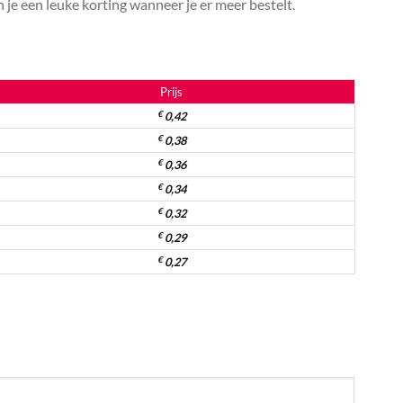
je een leuke korting wanneer je er meer bestelt.
Prijs
€
0,42
€
0,38
€
0,36
€
0,34
€
0,32
€
0,29
€
0,27