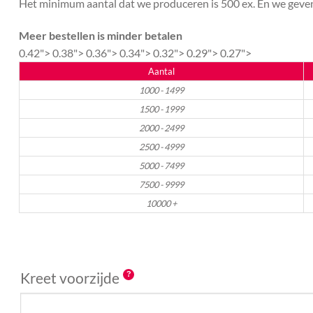
Het minimum aantal dat we produceren is 500 ex. En we geven 
Meer bestellen is minder betalen
0.42">
0.38">
0.36">
0.34">
0.32">
0.29">
0.27">
Aantal
1000 - 1499
1500 - 1999
2000 - 2499
2500 - 4999
5000 - 7499
7500 - 9999
10000 +
Kreet voorzijde