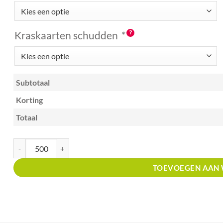
Kraskaarten schudden
*
Subtotaal
Korting
Totaal
Kraskaart A6 met prijsverdeling Winkels in ijzerwaren aantal
TOEVOEGEN AAN