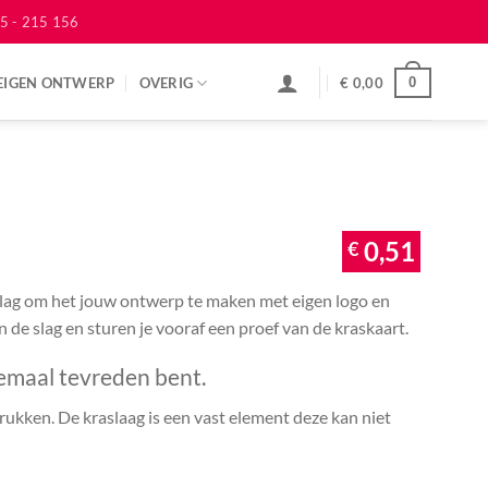
5 - 215 156
EIGEN ONTWERP
OVERIG
€
0,00
0
€
0,51
 slag om het jouw ontwerp te maken met eigen logo en
an de slag en sturen je vooraf een proef van de kraskaart.
emaal tevreden bent.
ukken. De kraslaag is een vast element deze kan niet