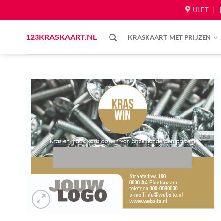
Skip
ULFT
to
content
123KRASKAART.NL
KRASKAART MET PRIJZEN