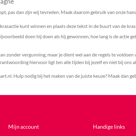
pagne
opt, pas dan zijn wij tevreden. Maak daarom gebruik van onze hand
rasactie kunt winnen en plaats deze tekst in de buurt van de kras
voorbeeld doen hij doen als hij gewonnen, hoe lang is de actie ge
aan zonder vergunning, maar je dient wel aan de regels te voldoen
ntwoording hiervoor ligt ten alle tijden bij jezelf en niet bij ons a
rt.nl. Hulp nodig bij het maken van de juiste keuze? Maak dan g
Mijn account
Handige links