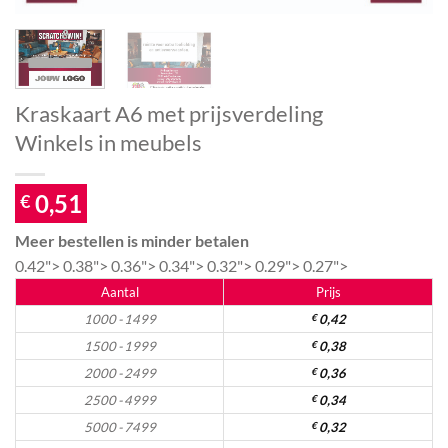
Kraskaart A6 met prijsverdeling
Winkels in meubels
0,51
€
Meer bestellen is minder betalen
0.42">
0.38">
0.36">
0.34">
0.32">
0.29">
0.27">
Aantal
Prijs
1000 - 1499
€
0,42
1500 - 1999
€
0,38
2000 - 2499
€
0,36
2500 - 4999
€
0,34
5000 - 7499
€
0,32