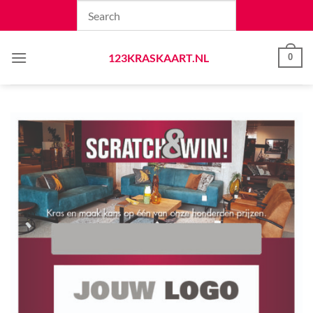
Skip
to
content
123KRASKAART.NL
0