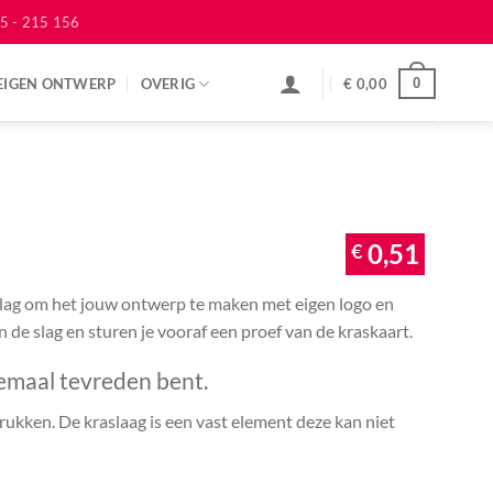
5 - 215 156
EIGEN ONTWERP
OVERIG
€
0,00
0
€
0,51
 slag om het jouw ontwerp te maken met eigen logo en
an de slag en sturen je vooraf een proef van de kraskaart.
emaal tevreden bent.
ukken. De kraslaag is een vast element deze kan niet