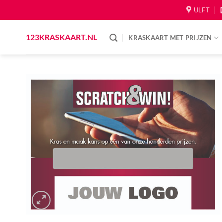
Skip
ULFT
to
content
123KRASKAART.NL
KRASKAART MET PRIJZEN