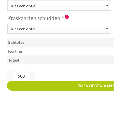
Kraskaarten schudden
*
Subtotaal
Korting
Totaal
Kraskaart A6 met prijsverdeling winkels in mobiele telefonie aantal
TOEVOEGEN AAN