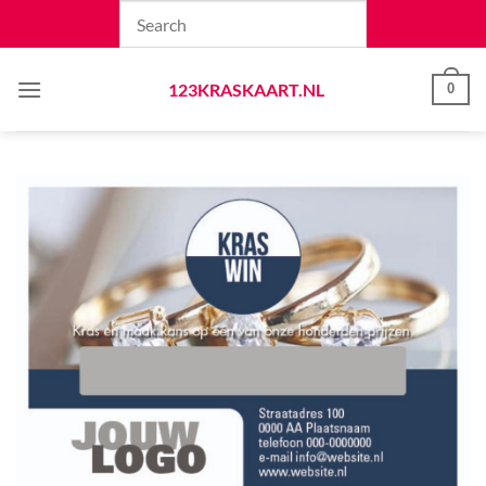
Skip
to
content
123KRASKAART.NL
0