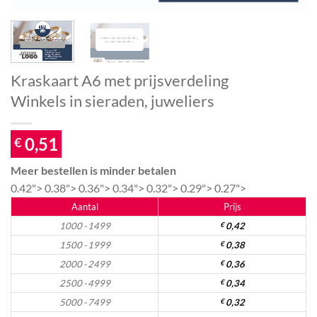
Kraskaart A6 met prijsverdeling
Winkels in sieraden, juweliers
0,51
€
Meer bestellen is minder betalen
0.42">
0.38">
0.36">
0.34">
0.32">
0.29">
0.27">
Aantal
Prijs
1000 - 1499
€
0,42
1500 - 1999
€
0,38
2000 - 2499
€
0,36
2500 - 4999
€
0,34
5000 - 7499
€
0,32