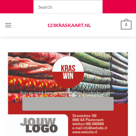
Skip
to
content
123KRASKAART.NL
0