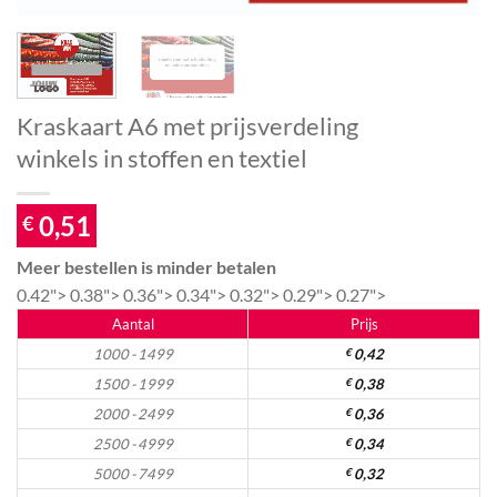
Kraskaart A6 met prijsverdeling
winkels in stoffen en textiel
0,51
€
Meer bestellen is minder betalen
0.42">
0.38">
0.36">
0.34">
0.32">
0.29">
0.27">
Aantal
Prijs
1000 - 1499
€
0,42
1500 - 1999
€
0,38
2000 - 2499
€
0,36
2500 - 4999
€
0,34
5000 - 7499
€
0,32