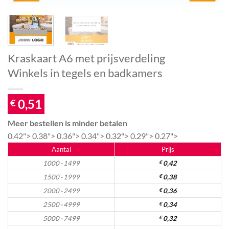
Kraskaart A6 met prijsverdeling
Winkels in tegels en badkamers
0,51
€
Meer bestellen is minder betalen
0.42">
0.38">
0.36">
0.34">
0.32">
0.29">
0.27">
Aantal
Prijs
1000 - 1499
€
0,42
1500 - 1999
€
0,38
2000 - 2499
€
0,36
2500 - 4999
€
0,34
5000 - 7499
€
0,32