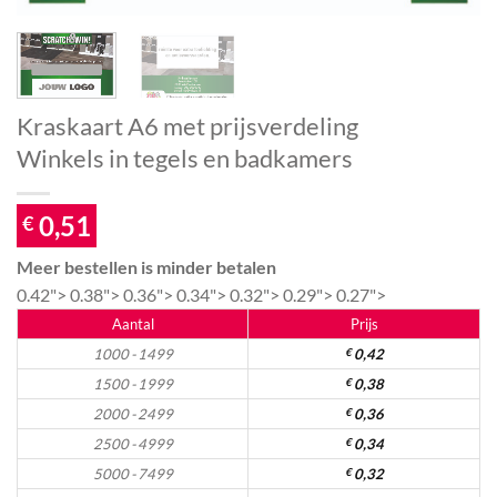
Kraskaart A6 met prijsverdeling
Winkels in tegels en badkamers
0,51
€
Meer bestellen is minder betalen
0.42">
0.38">
0.36">
0.34">
0.32">
0.29">
0.27">
Aantal
Prijs
1000 - 1499
€
0,42
1500 - 1999
€
0,38
2000 - 2499
€
0,36
2500 - 4999
€
0,34
5000 - 7499
€
0,32