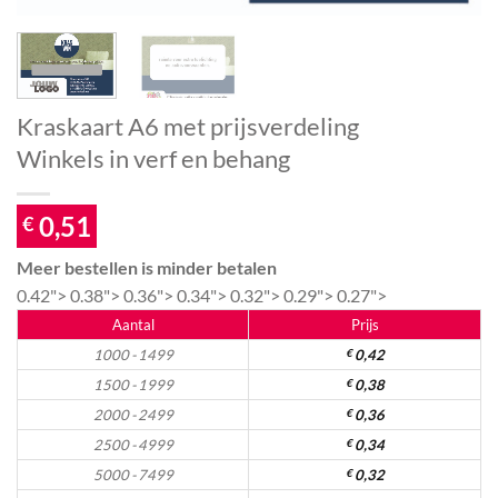
Kraskaart A6 met prijsverdeling
Winkels in verf en behang
0,51
€
Meer bestellen is minder betalen
0.42">
0.38">
0.36">
0.34">
0.32">
0.29">
0.27">
Aantal
Prijs
1000 - 1499
€
0,42
1500 - 1999
€
0,38
2000 - 2499
€
0,36
2500 - 4999
€
0,34
5000 - 7499
€
0,32