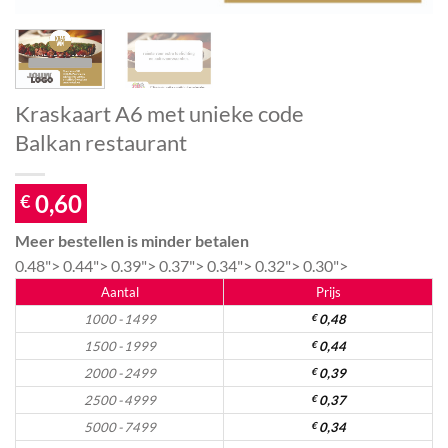
Kraskaart A6 met unieke code
Balkan restaurant
0,60
€
Meer bestellen is minder betalen
0.48">
0.44">
0.39">
0.37">
0.34">
0.32">
0.30">
Aantal
Prijs
1000 - 1499
€
0,48
1500 - 1999
€
0,44
2000 - 2499
€
0,39
2500 - 4999
€
0,37
5000 - 7499
€
0,34