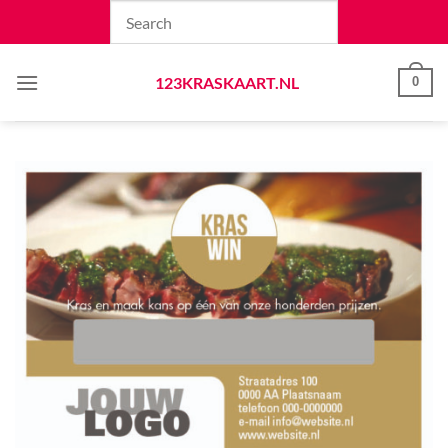
Skip
to
content
123KRASKAART.NL
0