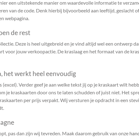
anier een uitstekende manier om waardevolle informatie te verzame
ren van de code. Denk hierbij bijvoorbeeld aan leeftijd, geslacht 
gen webpagina.
oen de rest
ectie. Deze is heel uitgebreid en je vind altijd wel een ontwerp dat 
t voor jouw verkoopactie. De kraslaag en het formaat van de kras
, het werkt heel eenvoudig
 (excel). Verder geef je aan welke tekst jij op je kraskaart wilt he
m je kraskaarten door ons te laten schudden of juist niet. Het spre
kraskaarten per prijs verpakt. Wij versturen je opdracht in een ste
t.
pagne
opt, pas dan zijn wij tevreden. Maak daarom gebruik van onze hand