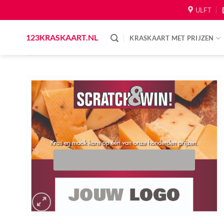
Skip
ULFT
to
content
123KRASKAART.NL
KRASKAART MET PRIJZEN