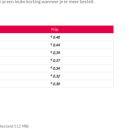
je een leuke korting wanneer je er meer bestelt.
Prijs
€
0,48
€
0,44
€
0,39
€
0,37
€
0,34
€
0,32
€
0,30
 bestand 512 MB)