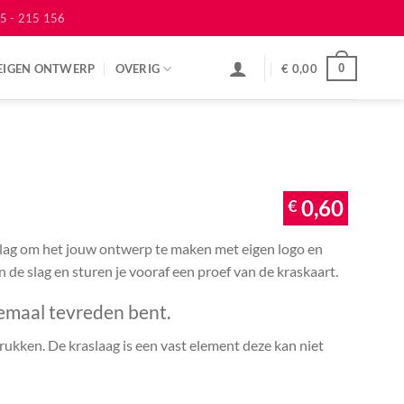
5 - 215 156
EIGEN ONTWERP
OVERIG
€
0,00
0
€
0,60
 slag om het jouw ontwerp te maken met eigen logo en
an de slag en sturen je vooraf een proef van de kraskaart.
emaal tevreden bent.
ukken. De kraslaag is een vast element deze kan niet