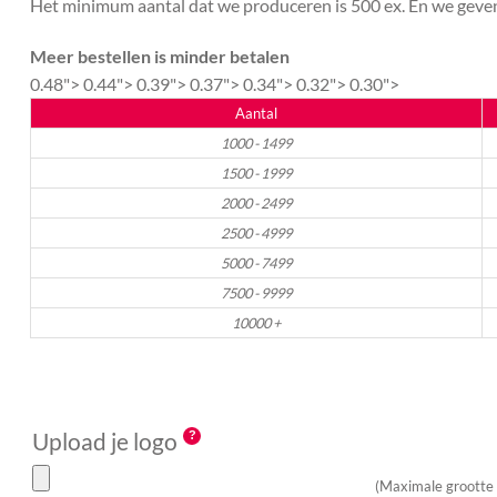
Het minimum aantal dat we produceren is 500 ex. En we geven 
Meer bestellen is minder betalen
0.48">
0.44">
0.39">
0.37">
0.34">
0.32">
0.30">
Aantal
1000 - 1499
1500 - 1999
2000 - 2499
2500 - 4999
5000 - 7499
7500 - 9999
10000 +
Upload je logo
(Maximale grootte