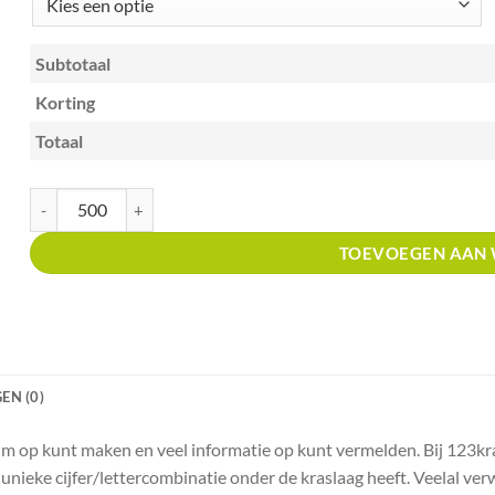
Subtotaal
Korting
Totaal
Kraskaart A6 met unieke code kaaswinkel aantal
TOEVOEGEN AAN
EN (0)
ruim op kunt maken en veel informatie op kunt vermelden. Bij 123k
unieke cijfer/lettercombinatie onder de kraslaag heeft. Veelal ver