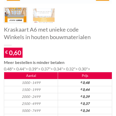
Kraskaart A6 met unieke code
Winkels in houten bouwmaterialen
0,60
€
Meer bestellen is minder betalen
0.48">
0.44">
0.39">
0.37">
0.34">
0.32">
0.30">
Aantal
Prijs
1000 - 1499
€
0,48
1500 - 1999
€
0,44
2000 - 2499
€
0,39
2500 - 4999
€
0,37
5000 - 7499
€
0,34