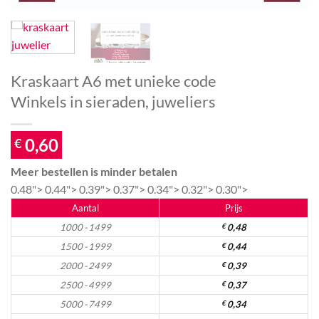
Kraskaart A6 met unieke code
Winkels in sieraden, juweliers
0,60
€
Meer bestellen is minder betalen
0.48">
0.44">
0.39">
0.37">
0.34">
0.32">
0.30">
Aantal
Prijs
1000 - 1499
€
0,48
1500 - 1999
€
0,44
2000 - 2499
€
0,39
2500 - 4999
€
0,37
5000 - 7499
€
0,34