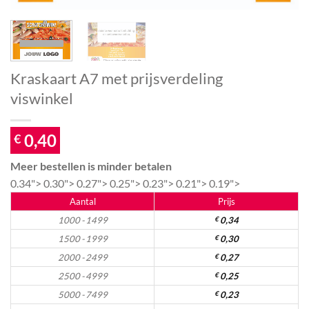
Kraskaart A7 met prijsverdeling
viswinkel
0,40
€
Meer bestellen is minder betalen
0.34">
0.30">
0.27">
0.25">
0.23">
0.21">
0.19">
Aantal
Prijs
1000 - 1499
€
0,34
1500 - 1999
€
0,30
2000 - 2499
€
0,27
2500 - 4999
€
0,25
5000 - 7499
€
0,23