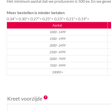
Het minimum aantal dat we produceren is 500 ex. En we geven 
Meer bestellen is minder betalen
0.34">
0.30">
0.27">
0.25">
0.23">
0.21">
0.19">
Aantal
1000 - 1499
1500 - 1999
2000 - 2499
2500 - 4999
5000 - 7499
7500 - 9999
10000 +
Kreet voorzijde