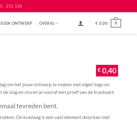
5 - 215 156
EIGEN ONTWERP
OVERIG
€
0,00
0
€
0,40
 slag om het jouw ontwerp te maken met eigen logo en
an de slag en sturen je vooraf een proef van de kraskaart.
emaal tevreden bent.
ukken. De kraslaag is een vast element deze kan niet