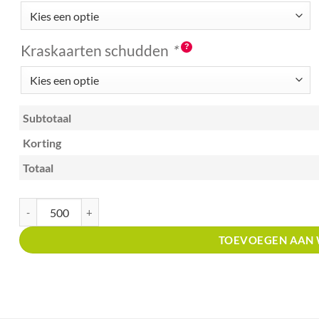
Kraskaarten schudden
*
Subtotaal
Korting
Totaal
Kraskaart A7 met prijsverdeling Winkels in ijzerwaren aantal
TOEVOEGEN AAN