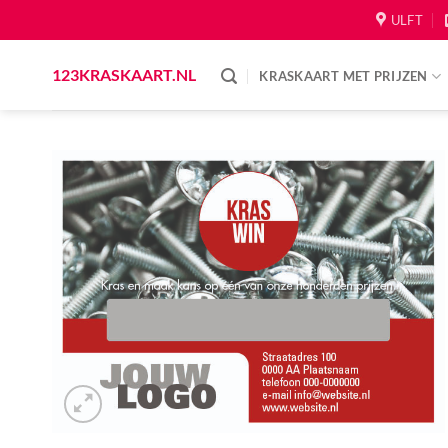
Skip
ULFT
to
content
123KRASKAART.NL
KRASKAART MET PRIJZEN