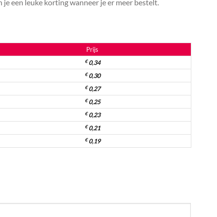
je een leuke korting wanneer je er meer bestelt.
Prijs
€
0,34
€
0,30
€
0,27
€
0,25
€
0,23
€
0,21
€
0,19