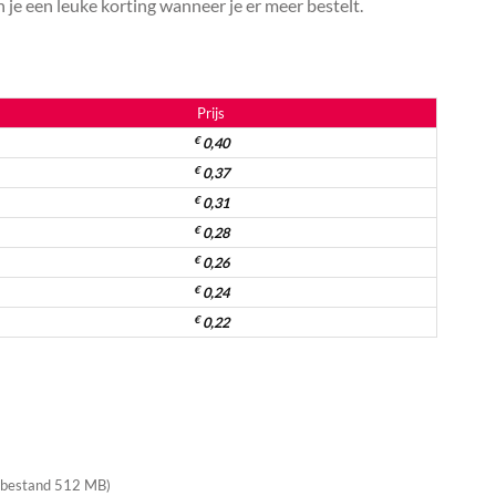
je een leuke korting wanneer je er meer bestelt.
Prijs
€
0,40
€
0,37
€
0,31
€
0,28
€
0,26
€
0,24
€
0,22
 bestand 512 MB)