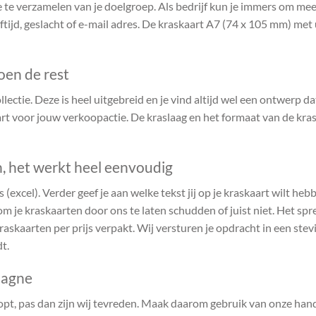
te verzamelen van je doelgroep. Als bedrijf kun je immers om meer
ftijd, geslacht of e-mail adres. De kraskaart A7 (74 x 105 mm) me
oen de rest
ectie. Deze is heel uitgebreid en je vind altijd wel een ontwerp dat 
t voor jouw verkoopactie. De kraslaag en het formaat van de kras
, het werkt heel eenvoudig
 (excel). Verder geef je aan welke tekst jij op je kraskaart wilt he
m je kraskaarten door ons te laten schudden of juist niet. Het spre
kraskaarten per prijs verpakt. Wij versturen je opdracht in een ste
t.
pagne
opt, pas dan zijn wij tevreden. Maak daarom gebruik van onze hand