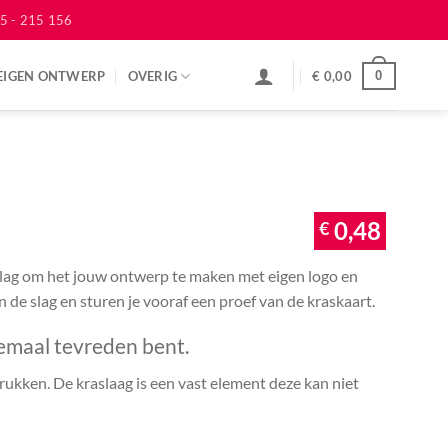
5 - 215 156
EIGEN ONTWERP
OVERIG
€
0,00
0
€
0,48
 slag om het jouw ontwerp te maken met eigen logo en
an de slag en sturen je vooraf een proef van de kraskaart.
emaal tevreden bent.
ukken. De kraslaag is een vast element deze kan niet