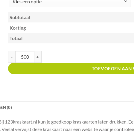
Subtotaal
Korting
Totaal
Kraskaart A7 met unieke code kras en win blauwe sterren aantal
TOEVOEGEN AAN
EN (0)
Bij 123kraskaart.nl kun je goedkoop kraskaarten laten drukken. Ee
. Veelal verwijst deze kraskaart naar een website waar je controle