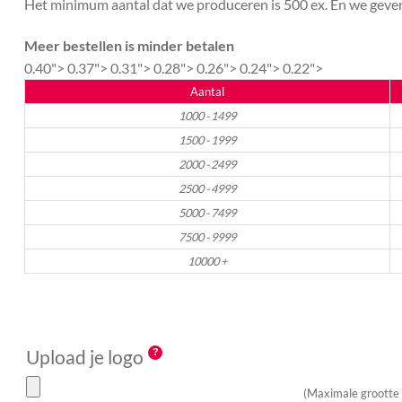
Het minimum aantal dat we produceren is 500 ex. En we geven 
Meer bestellen is minder betalen
0.40">
0.37">
0.31">
0.28">
0.26">
0.24">
0.22">
Aantal
1000 - 1499
1500 - 1999
2000 - 2499
2500 - 4999
5000 - 7499
7500 - 9999
10000 +
Upload je logo
(Maximale grootte