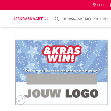
Skip
ULFT
to
content
123KRASKAART.NL
KRASKAART MET PRIJZEN