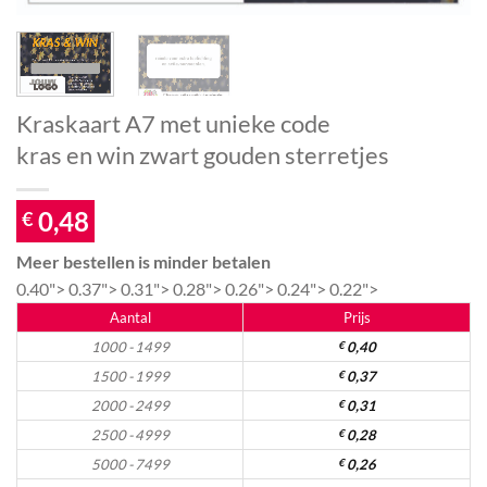
Kraskaart A7 met unieke code
kras en win zwart gouden sterretjes
0,48
€
Meer bestellen is minder betalen
0.40">
0.37">
0.31">
0.28">
0.26">
0.24">
0.22">
Aantal
Prijs
1000 - 1499
€
0,40
1500 - 1999
€
0,37
2000 - 2499
€
0,31
2500 - 4999
€
0,28
5000 - 7499
€
0,26