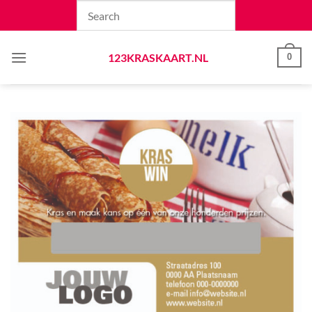
Skip
to
content
123KRASKAART.NL
0