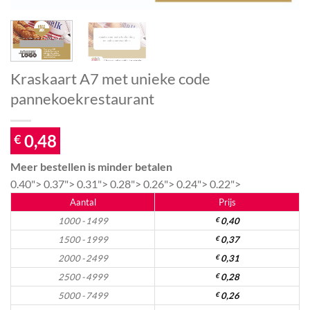
Kraskaart A7 met unieke code
pannekoekrestaurant
0,48
€
Meer bestellen is minder betalen
0.40">
0.37">
0.31">
0.28">
0.26">
0.24">
0.22">
Aantal
Prijs
1000 - 1499
€
0,40
1500 - 1999
€
0,37
2000 - 2499
€
0,31
2500 - 4999
€
0,28
5000 - 7499
€
0,26