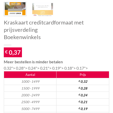
Kraskaart creditcardformaat met
prijsverdeling
Boekenwinkels
0,37
€
Meer bestellen is minder betalen
0.32">
0.28">
0.24">
0.21">
0.19">
0.18">
0.17">
Aantal
Prijs
1000 - 1499
€
0,32
1500 - 1999
€
0,28
2000 - 2499
€
0,24
2500 - 4999
€
0,21
5000 - 7499
€
0,19