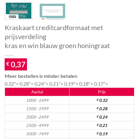
Kraskaart creditcardformaat met
prijsverdeling
kras en win blauw groen honingraat
0,37
€
Meer bestellen is minder betalen
0.32">
0.28">
0.24">
0.21">
0.19">
0.18">
0.17">
Aantal
Prijs
1000 - 1499
€
0,32
1500 - 1999
€
0,28
2000 - 2499
€
0,24
2500 - 4999
€
0,21
5000 - 7499
€
0,19