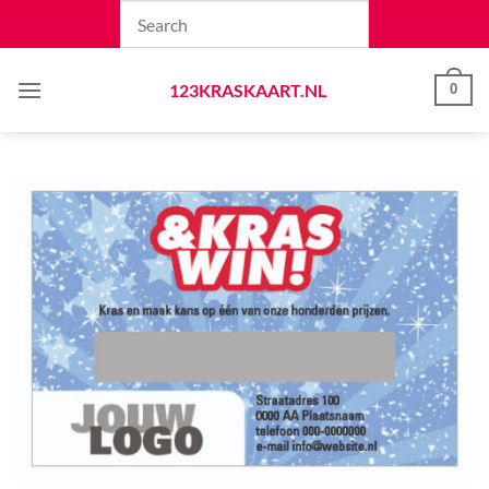
Skip
to
content
123KRASKAART.NL
0