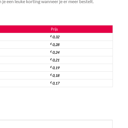
je een leuke korting wanneer je er meer bestelt.
Prijs
€
0,32
€
0,28
€
0,24
€
0,21
€
0,19
€
0,18
€
0,17