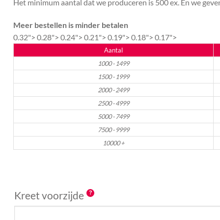
Het minimum aantal dat we produceren is 500 ex. En we geven 
Meer bestellen is minder betalen
0.32">
0.28">
0.24">
0.21">
0.19">
0.18">
0.17">
Aantal
1000 - 1499
1500 - 1999
2000 - 2499
2500 - 4999
5000 - 7499
7500 - 9999
10000 +
Kreet voorzijde