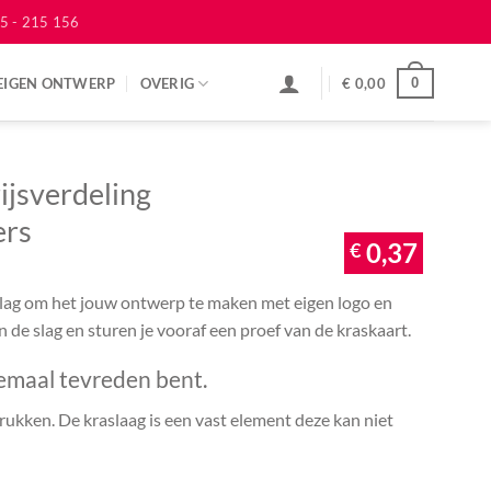
5 - 215 156
EIGEN ONTWERP
OVERIG
€
0,00
0
ijsverdeling
ers
€
0,37
 slag om het jouw ontwerp te maken met eigen logo en
an de slag en sturen je vooraf een proef van de kraskaart.
emaal tevreden bent.
ukken. De kraslaag is een vast element deze kan niet