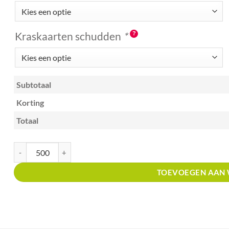
Kraskaarten schudden
*
Subtotaal
Korting
Totaal
Kraskaart creditcardformaat met prijsverdeling kras en win bruin met g
TOEVOEGEN AAN