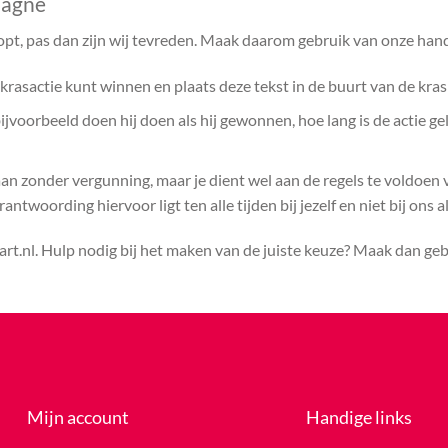
pagne
opt, pas dan zijn wij tevreden. Maak daarom gebruik van onze hand
rasactie kunt winnen en plaats deze tekst in de buurt van de kras
voorbeeld doen hij doen als hij gewonnen, hoe lang is de actie ge
aan zonder vergunning, maar je dient wel aan de regels te voldoen
ntwoording hiervoor ligt ten alle tijden bij jezelf en niet bij ons a
rt.nl. Hulp nodig bij het maken van de juiste keuze? Maak dan ge
Mijn account
Handige links