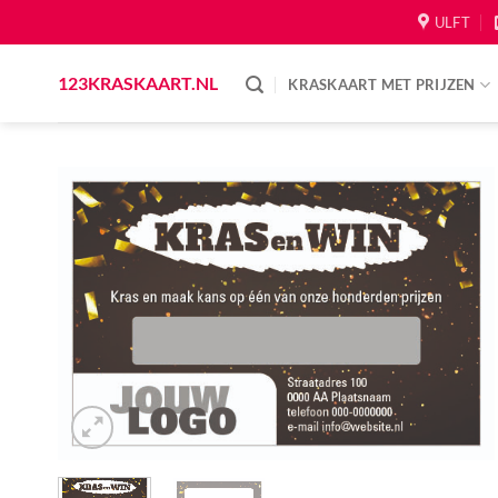
Skip
ULFT
to
content
123KRASKAART.NL
KRASKAART MET PRIJZEN